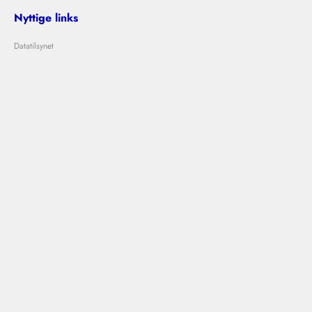
Nyttige links
Datatilsynet
Om Bolig Bedømmelse
Lejeloven
Problemer med udlejer?
Kontakt os
info@boligbedommelse.dk
Følg os
Bolig Bedømmelse © 2024
|
|
Vilkår og betingelser
Privatlivspolitik
Cookies
Designet og udviklet af
Ovdal.com