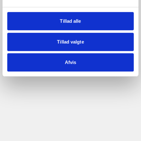
Bækmarksbrovej 70,
7660, Brandborg
Tillad alle
Værdi for pengene
Kommunikation
Tryghed i området
Beliggenhed
Tillad valgte
Børnevenligt område
Læs mere
Afvis