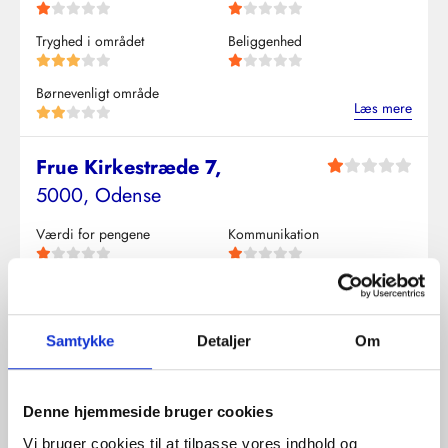
By
Tryghed i området
Beliggenhed
Børnevenligt område
Udlejer eller søgeord
Læs mere
Frue Kirkestræde 7,
5000, Odense
Sorter efter:
Værdi for pengene
Kommunikation
Sorter efter
Tryghed i området
Beliggenhed
Børnevenligt område
Samtykke
Detaljer
Om
Læs mere
Solvognen 66,
Denne hjemmeside bruger cookies
4600, Køge
Vi bruger cookies til at tilpasse vores indhold og