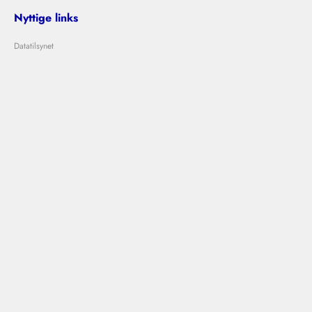
Nyttige links
Datatilsynet
Om Bolig Bedømmelse
Lejeloven
Problemer med udlejer?
Kontakt os
info@boligbedommelse.dk
Følg os
Bolig Bedømmelse © 2024
|
|
Vilkår og betingelser
Privatlivspolitik
Cookies
Designet og udviklet af
Ovdal.com