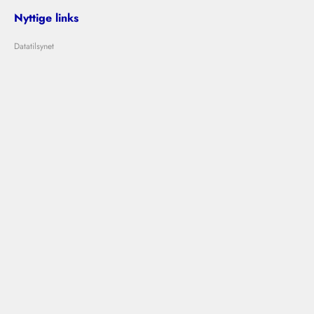
Nyttige links
Datatilsynet
Om Bolig Bedømmelse
Lejeloven
Problemer med udlejer?
Kontakt os
info@boligbedommelse.dk
Følg os
Bolig Bedømmelse © 2024
|
|
Vilkår og betingelser
Privatlivspolitik
Cookies
Designet og udviklet af
Ovdal.com