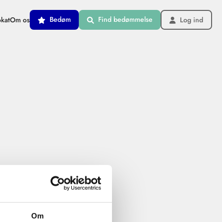
Bedøm
Find bedømmelse
okat
Om os
Log ind
Om