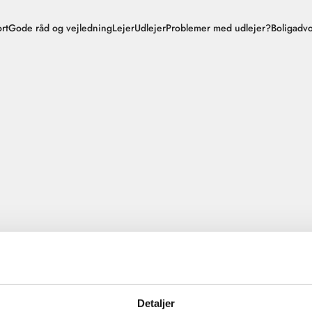
rt
Gode råd og vejledning
Lejer
Udlejer
Problemer med udlejer?
Boligadv
Detaljer