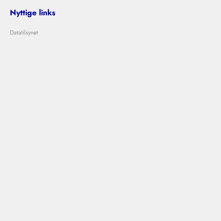
Nyttige links
Datatilsynet
Om Bolig Bedømmelse
Lejeloven
Problemer med udlejer?
Kontakt os
info@boligbedommelse.dk
Følg os
Bolig Bedømmelse © 2024
|
|
Vilkår og betingelser
Privatlivspolitik
Cookies
Designet og udviklet af
Ovdal.com