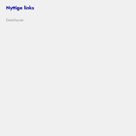
Nyttige links
Datatilsynet
Om Bolig Bedømmelse
Lejeloven
Problemer med udlejer?
Kontakt os
info@boligbedommelse.dk
Følg os
Bolig Bedømmelse © 2024
|
|
Vilkår og betingelser
Privatlivspolitik
Cookies
Designet og udviklet af
Ovdal.com