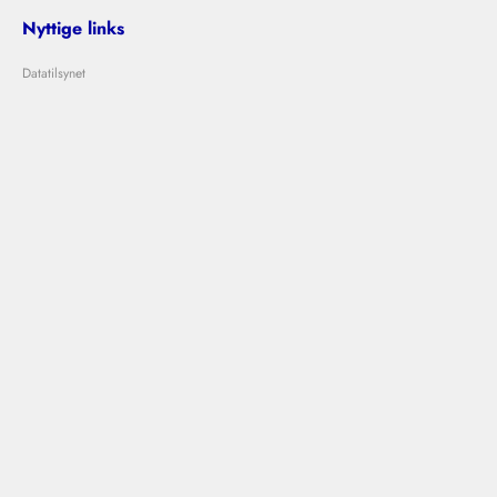
Nyttige links
Datatilsynet
Om Bolig Bedømmelse
Lejeloven
Problemer med udlejer?
Kontakt os
info@boligbedommelse.dk
Følg os
Bolig Bedømmelse © 2024
|
|
Vilkår og betingelser
Privatlivspolitik
Cookies
Designet og udviklet af
Ovdal.com