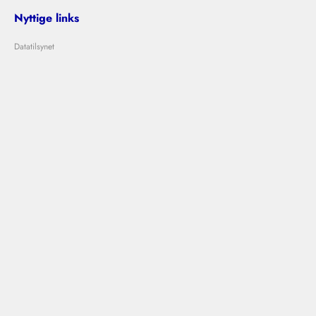
Nyttige links
Datatilsynet
Om Bolig Bedømmelse
Lejeloven
Problemer med udlejer?
Kontakt os
info@boligbedommelse.dk
Følg os
Bolig Bedømmelse © 2024
|
|
Vilkår og betingelser
Privatlivspolitik
Cookies
Designet og udviklet af
Ovdal.com