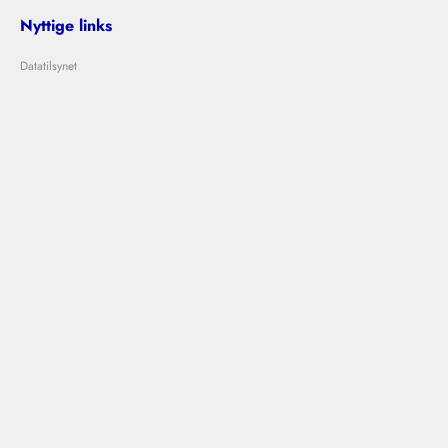
Nyttige links
Datatilsynet
Om Bolig Bedømmelse
Lejeloven
Problemer med udlejer?
Kontakt os
info@boligbedommelse.dk
Følg os
Bolig Bedømmelse © 2024
|
|
Vilkår og betingelser
Privatlivspolitik
Cookies
Designet og udviklet af
Ovdal.com