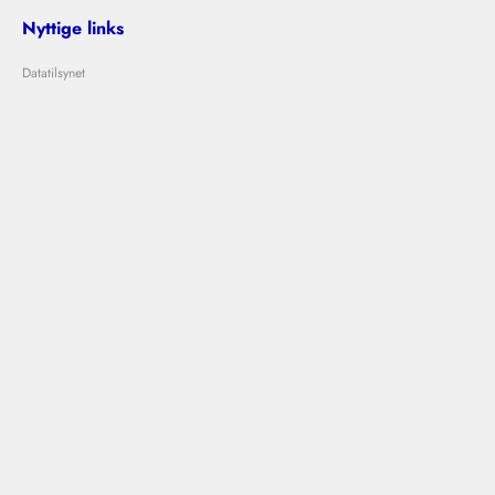
Nyttige links
Datatilsynet
Om Bolig Bedømmelse
Lejeloven
Problemer med udlejer?
Kontakt os
info@boligbedommelse.dk
Følg os
Bolig Bedømmelse © 2024
|
|
Vilkår og betingelser
Privatlivspolitik
Cookies
Designet og udviklet af
Ovdal.com